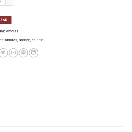
IZAR
ría:
Ánforas
as:
anforas
,
bronce
,
celeste