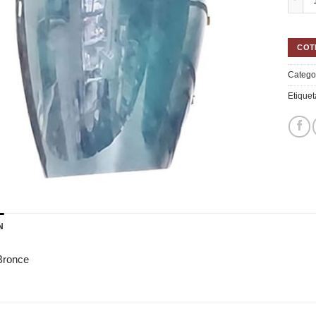
COT
Catego
Etiquet
N
Bronce