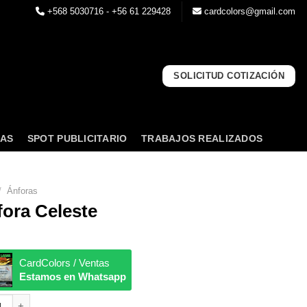
+568 5030716 - +56 61 229428
cardcolors@gmail.com
SOLICITUD COTIZACIÓN
NAS
SPOT PUBLICITARIO
TRABAJOS REALIZADOS
/
Ánforas
ora Celeste
CardColors / Ventas
Estamos en Whatsapp
a Celeste cantidad