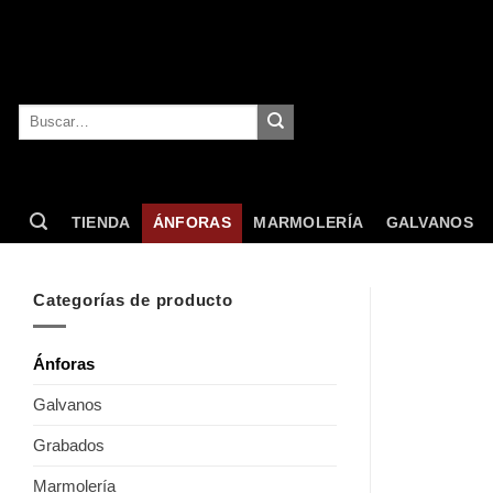
Skip
to
content
Buscar
por:
TIENDA
ÁNFORAS
MARMOLERÍA
GALVANOS
Categorías de producto
Ánforas
Galvanos
Grabados
Marmolería