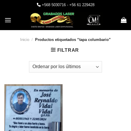
Skip
+568 5030716 - +56 61 229428
to
content
Inicio
/
Productos etiquetados “tapa columbario”
FILTRAR