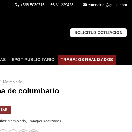
+568 5030716 - +56 61 229428
cardcolors@gmail.com
SOLICITUD COTIZACIÓN
NAS
SPOT PUBLICITARIO
TRABAJOS REALIZADOS
/
Marmolería
a de columbario
IZAR
rías:
Marmolería
,
Trabajos Realizados