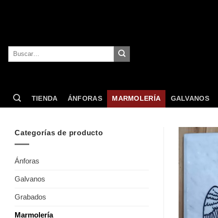
Skip
to
content
Buscar
por:
TIENDA
ÁNFORAS
MARMOLERÍA
GALVANOS
Categorías de producto
Ánforas
Galvanos
Grabados
Marmolería