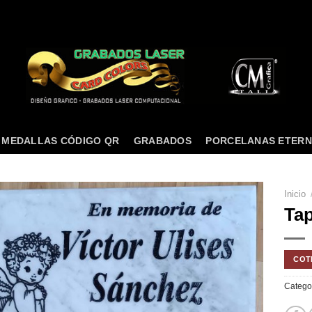
MEDALLAS CÓDIGO QR
GRABADOS
PORCELANAS ETER
Inicio
Tap
COT
Catego